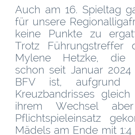
Auch am 16. Spieltag g
für unsere
Regionalligaf
keine Punkte zu ergatt
Trotz Führungstreffer 
Mylene Hetzke, die 
schon seit Januar 2024
BFV ist, aufgrund e
Kreuzbandrisses gleich
ihrem Wechsel aber
Pflichtspieleinsatz ge
Mädels am Ende mit 1:4 