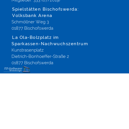
Mitglieder: 333 (07/2019)
Spielstätten Bischofswerda:
Volksbank Arena
Schmöllner Weg 3
01877 Bischofswerda
La Ola-Bolzplatz im
Sparkassen-Nachwuchszentrum
Kunstrasenplatz
Dietrich-Bonhoeffer-Straße 2
01877 Bischofswerda
Content
Management
Tools
Funktionsweise