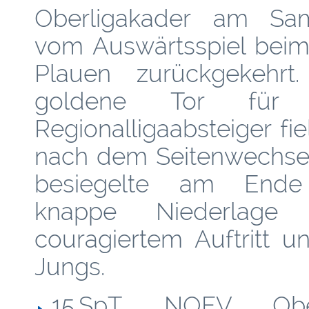
Oberligakader am Sa
vom Auswärtsspiel bei
Plauen zurückgekehrt
goldene Tor für
Regionalligaabsteiger fie
nach dem Seitenwechse
besiegelte am Ende
knappe Niederlage t
couragiertem Auftritt u
Jungs.
15.SpT NOFV Ober