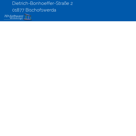
Dietrich-Bonhoeffer-Straße 2
01877 Bischofswerda
Webdesign
Referenzen
für
Templates
Dresden
Dippoldiswalde
Altenberg