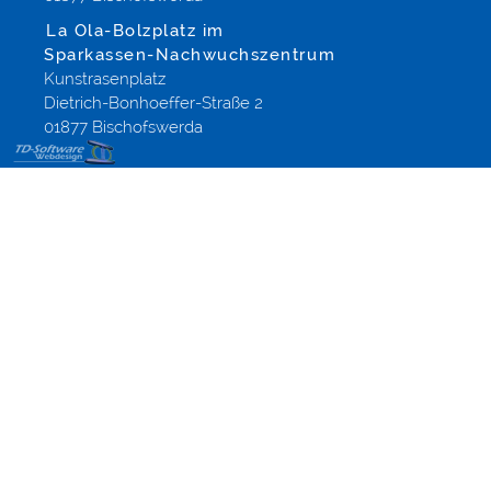
La Ola-Bolzplatz im
Sparkassen-Nachwuchszentrum
Kunstrasenplatz
Dietrich-Bonhoeffer-Straße 2
01877 Bischofswerda
Die
Internetstartseite
für Ihren
Webbrowser