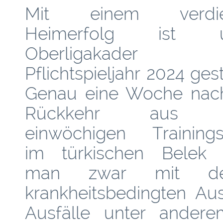
Mit einem verdie
Heimerfolg ist u
Oberligakader 
Pflichtspieljahr 2024 gest
Genau eine Woche nac
Rückkehr aus 
einwöchigen Trainings
im türkischen Belek 
man zwar mit de
krankheitsbedingten Au
Ausfälle unter anderem