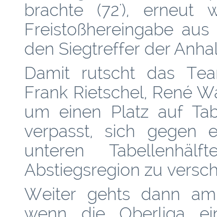
brachte (72'), erneut 
Freistoßhereingabe aus
den Siegtreffer der Anhal
Damit rutscht das Tea
Frank Rietschel, René 
um einen Platz auf Tab
verpasst, sich gegen 
unteren Tabellenhäl
Abstiegsregion zu versch
Weiter gehts dann a
wenn die Oberliga e