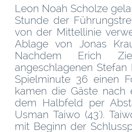
Leon Noah Scholze gelan
Stunde der Führungstre
von der Mittellinie ver
Ablage von Jonas Kraut
Nachdem Erich Zi
angeschlagenen Stefan K
Spielminute 36 einen Fo
kamen die Gäste nach e
dem Halbfeld per Abst
Usman Taiwo (43'). Tai
mit Beginn der Schluss