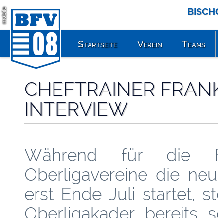
BISCH
mobile
Startseite
Verein
Teams
CHEFTRAINER FRANK
INTERVIEW
Während für die 
Oberligavereine die neu
erst Ende Juli startet, s
Oberligakader bereits s