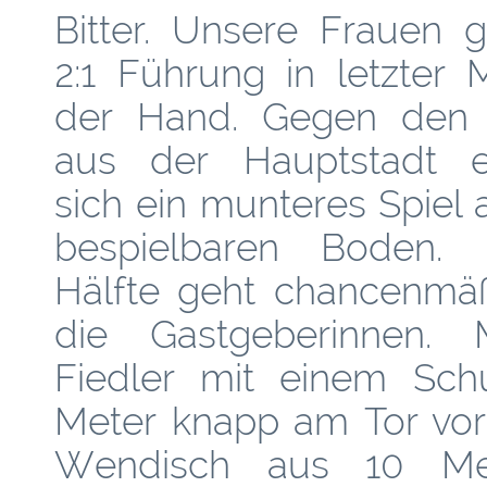
Bitter. Unsere Frauen 
2
:1 Führung in let
zter 
der Hand. Gegen den A
aus der Hauptstadt en
sich ein munteres Spiel
bespielbaren Boden. 
Hälfte geht chancenmäß
die Gastgeberinnen. 
Fiedler mit einem Sch
Meter knapp am Tor vorb
Wendisch aus 10 Me